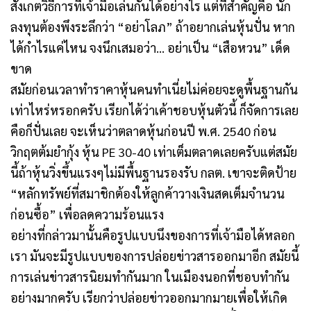
สังเกตวิธีการที่เจ้ามือเล่นกันได้อย่างไร แต่ที่สำคัญคือ นัก
ลงทุนต้องพึงระลึกว่า “อย่าโลภ” ถ้าอยากเล่นหุ้นปั่น หาก
ได้กำไรแค่ไหน จงนึกเสมอว่า…
อย่าเป็น “เสือหวน” เด็ด
ขาด
สมัยก่อนเวลาทำราคาหุ้นคนทำเนี่ยไม่ค่อยจะดูพื้นฐานกัน
เท่าไหร่หรอกครับ เรียกได้ว่าเค้าชอบหุ้นตัวนี้ ก็จัดการเลย
คือก็ปั่นเลย จะเห็นว่าตลาดหุ้นก่อนปี พ.ศ. 2540 ก่อน
วิกฤตต้มยำกุ้ง หุ้น PE 30-40 เท่าเต็มตลาดเลยครับแต่สมัย
นี้ถ้าหุ้นวิ่งขึ้นแรงๆไม่มีพื้นฐานรองรับ กลต. เขาจะติดป้าย
“หลักทรัพย์ที่สมาชิกต้องให้ลูกค้าวางเงินสดเต็มจำนวน
ก่อนซื้อ” เพื่อลดความร้อนแรง
อย่างที่กล่าวมานั้นคือรูปแบบนึงของการที่เจ้ามือได้หลอก
เรา มันจะมีรูปแบบของการปล่อยข่าวสารออกมาอีก สมัยนี้
การเล่นข่าวสารนิยมทำกันมาก ในเมืองนอกที่ชอบทำกัน
อย่างมากครับ เรียกว่าปล่อยข่าวออกมากมายเพื่อให้เกิด