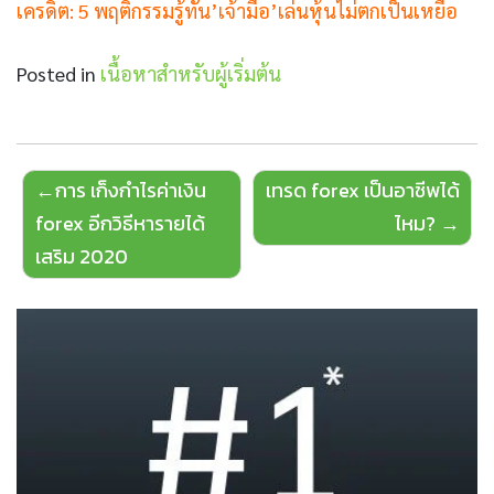
เครดิต
: 5 พฤติกรรมรู้ทัน’เจ้ามือ’เล่นหุ้นไม่ตกเป็นเหยื่อ
Posted in
เนื้อหาสำหรับผู้เริ่มต้น
Post
การ เก็งกําไรค่าเงิน
เทรด forex เป็นอาชีพได้
navigation
forex อีกวิธีหารายได้
ไหม?
เสริม 2020