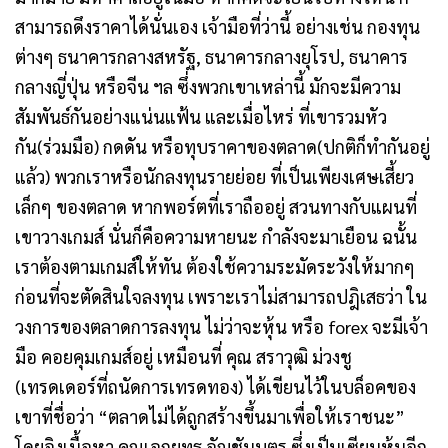
สามารถดึงราคาได้นั่นเอง เจ้ามือที่ว่านี้ อย่างเช่น กองทุน
ต่างๆ ธนาคารกลางสหรัฐ, ธนาคารกลางยุโรป, ธนาคาร
กลางญี่ปุ่น หรือจีน ฯล ซึ่งพวกเขาเหล่านี้ มักจะมีความ
สัมพันธ์กันอย่างแน่นแฟ้น และเมื่อไหร่ ที่เขารวมหัว
กัน(ร่วมมือ) กดดัน หรือทุบราคาของตลาด(ปกติก็ทำกันอยู่
แล้ว) พวกเราหรือนักลงทุนรายย่อย ที่เป็นเพียงเศษเสี้ยว
เล็กๆ ของตลาด หากพอร์ตที่เราถืออยู่ สวนทางกับแผนที่
เขาวางเกมส์ นั่นก็คือความหายนะ กำลังจะมาเยือน ฉนั้น
เราต้องตามเกมส์ให้ทัน ต้องใช้ความระมัดระวังให้มากๆ
ก่อนที่จะตัดสินใจลงทุน เพราะเราไม่สามารถปฎิเสธว่า ใน
วงการของตลาดการลงทุน ไม่ว่าจะหุ้น หรือ forex จะมีเจ้า
มือ คอยคุมเกมส์อยู่ เหมือนที่ คุณ สราวุฒิ ม่วงชู
(เทรดเดอร์ที่ถนัดการเทรดทอง) ได้เขียนไว้ในบล็อคของ
เขาที่ชื่อว่า “ตลาดไม่ได้ถูกสร้างขึ้นมาเพื่อให้เราชนะ”
โดยอิงเนื้อหา คุณเอกยุทธ อัญชันบุตร ซึ่งเป็นเซียนหุ้นอีก