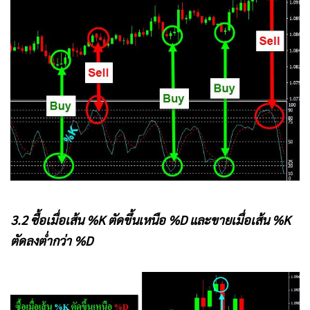
3.2 ซื้อเมื่อเส้น %K ตัดขึ้นเหนือ %D และ
ขายเมื่อเส้น %K
ตัดลงต่ำกว่า %D