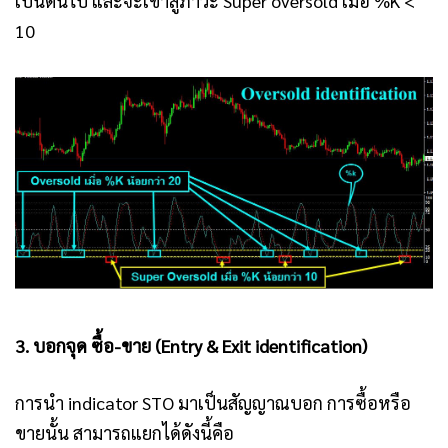
เป็นต้นไป และจะเข้าสู่ภาวะ Super oversold เมื่อ %K <
10
3. บอกจุด ซื้อ-ขาย (Entry & Exit identification)
การนำ indicator STO มาเป็นสัญญาณบอก การซื้อหรือ
ขายนั้น สามารถแยกได้ดังนี้คือ