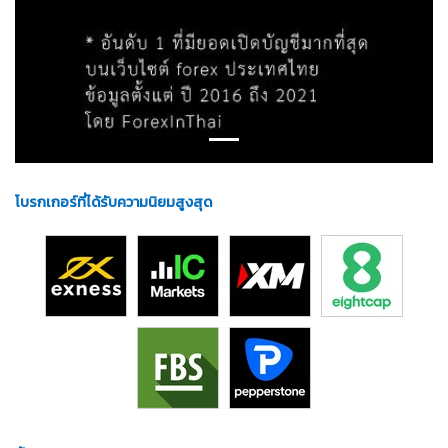
โบรกเกอร์ที่ได้รับความนิยมสูงสุด