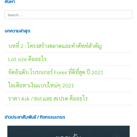
ค้นหา
บทความล่าสุด
บทที่ 2 : โครงสร้างตลาดและคำศัพท์สำคัญ
Lot size คืออะไร
จัดอันดับ โบรกเกอร์ Forex ที่ดีที่สุด ปี 2021
ไอเดียหาเงินแบบใหม่ๆ 2021
ราคา Ask / Bid และ สเปรด คืออะไร
ข่าวประชาสัมพันธ์ / กิจกรรมเทรด