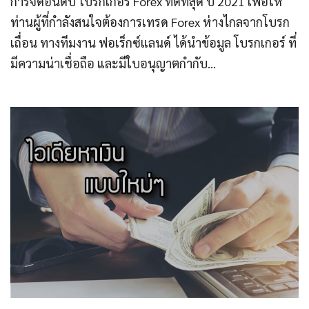
การจัดอันดับ โบรกเกอร์ Forex ที่ดีที่สุด ปี 2021 เพื่อให้
ท่านผู้ที่กำลังสนใจต้องการเทรด Forex ห่างไกลจากโบรก
เถื่อน ทางทีมงาน ฟอเร็กซ์แลนด์ ได้นำข้อมูล โบรกเกอร์ ที่
มีความน่าเชื่อถือ และมีใบอนุญาตกำกับ...