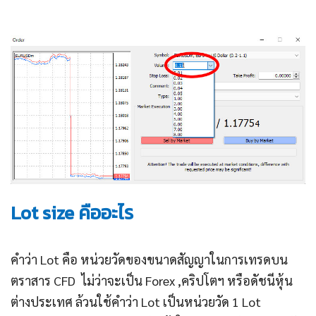
Lot size คืออะไร
คำว่า Lot คือ หน่วยวัดของขนาดสัญญาในการเทรดบน
ตราสาร CFD ไม่ว่าจะเป็น Forex ,คริปโตฯ หรือดัชนีหุ้น
ต่างประเทศ ล้วนใช้คำว่า Lot เป็นหน่วยวัด 1 Lot