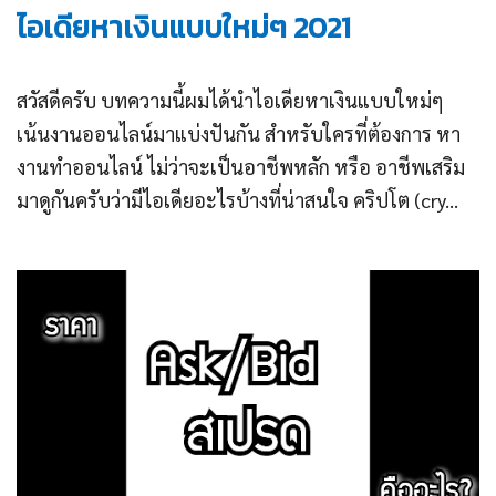
ไอเดียหาเงินแบบใหม่ๆ 2021
สวัสดีครับ บทความนี้ผมได้นำไอเดียหาเงินแบบใหม่ๆ
เน้นงานออนไลน์มาแบ่งปันกัน สำหรับใครที่ต้องการ หา
งานทำออนไลน์ ไม่ว่าจะเป็นอาชีพหลัก หรือ อาชีพเสริม
มาดูกันครับว่ามีไอเดียอะไรบ้างที่น่าสนใจ คริปโต (cry...