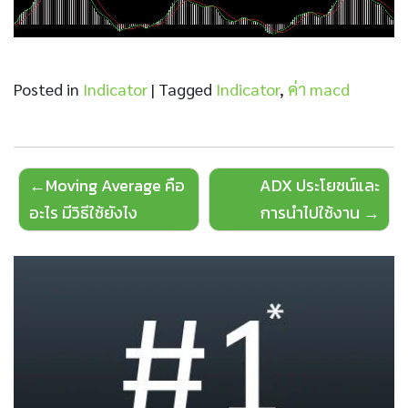
Posted in
Indicator
|
Tagged
Indicator
,
ค่า macd
Post
Moving Average คือ
ADX ประโยชน์และ
navigation
อะไร มีวิธีใช้ยังไง
การนำไปใช้งาน