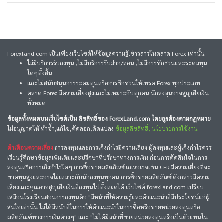
Forexland.com เป็นเพียงเว็บไซต์ให้ข้อมูลความรู้,ข่าวสารในตลาด Forex เท่านั้น
ไม่มีบริการรับลงทุน ,ไม่มีบริการรับฝาก/ถอน ,ไม่มีการชักชวนและระดมทุน
ใดๆทั้งสิ้น
และไม่สนับสนุนการระดมทุนหรือการชักชวนให้เทรด Forex ทุกประเภท
ตลาด Forex มีความเสี่ยงสูงและไม่เหมาะกับทุกคน นักลงทุนอาจสูญเสียเงิน
ทั้งหมด
ข้อมูลทั้งหมดบนเว็บไซต์เป็น ลิขสิทธิ์ของ ForexLand.com โดยถูกต้องตามกฎหมาย
ไม่อนุญาตให้ ทำซ้ำ,แก้ไข,คัดลอก,ดัดแปลง
ข้อมูลลิขสิทธิ์, นโยบายการใช้งาน
คำเตือนความเสี่ยง
การลงทุนและการเก็งกำไรมีความเสี่ยง ผู้ลงทุนและผู้เก็งกำไรควร
เรียนรู้ศึกษาข้อมูลเพิ่มเติมและปรึกษาที่ปรึกษาทางการเงิน ก่อนการตัดสินใจในการ
ลงทุนหรือการเก็งกำไรใดๆ การซื้อขายผลิตภัณฑ์เลเวอเรจเช่น CFD มีความเสี่ยงที่จะ
ขาดทุนสูงและอาจไม่เหมาะกับนักลงทุนทุกคน การซื้อขายผลิตภัณฑ์ดังกล่าวมีความ
เสี่ยงและคุณอาจสูญเสียเงินที่ลงทุนไปทั้งหมดได้ เว็บไซต์ forexland.com เปรียบ
เสมือนโรงเรียนสอนการลงทุนคือ "มีหน้าที่ให้ความรู้และคำแนะนำที่มีประโยชน์แก่ผู้
สนใจเท่านั้น ไม่ได้มีหน้าที่ในการให้คำแนะนำในการซื้อหรือขายหน่วยลงทุนหรือ
ผลิตภัณฑ์ทางการเงินต่างๆ" และ "ไม่ได้มีหน้าที่ขายหน่วยลงทุนหรือเป็นตัวแทนใน