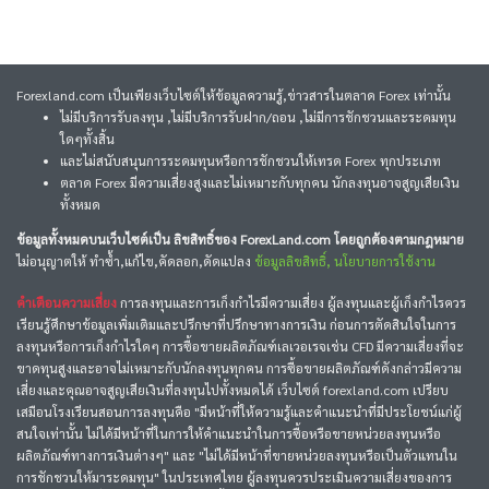
Forexland.com เป็นเพียงเว็บไซต์ให้ข้อมูลความรู้,ข่าวสารในตลาด Forex เท่านั้น
ไม่มีบริการรับลงทุน ,ไม่มีบริการรับฝาก/ถอน ,ไม่มีการชักชวนและระดมทุน
ใดๆทั้งสิ้น
และไม่สนับสนุนการระดมทุนหรือการชักชวนให้เทรด Forex ทุกประเภท
ตลาด Forex มีความเสี่ยงสูงและไม่เหมาะกับทุกคน นักลงทุนอาจสูญเสียเงิน
ทั้งหมด
ข้อมูลทั้งหมดบนเว็บไซต์เป็น ลิขสิทธิ์ของ ForexLand.com โดยถูกต้องตามกฎหมาย
ไม่อนุญาตให้ ทำซ้ำ,แก้ไข,คัดลอก,ดัดแปลง
ข้อมูลลิขสิทธิ์, นโยบายการใช้งาน
คำเตือนความเสี่ยง
การลงทุนและการเก็งกำไรมีความเสี่ยง ผู้ลงทุนและผู้เก็งกำไรควร
เรียนรู้ศึกษาข้อมูลเพิ่มเติมและปรึกษาที่ปรึกษาทางการเงิน ก่อนการตัดสินใจในการ
ลงทุนหรือการเก็งกำไรใดๆ การซื้อขายผลิตภัณฑ์เลเวอเรจเช่น CFD มีความเสี่ยงที่จะ
ขาดทุนสูงและอาจไม่เหมาะกับนักลงทุนทุกคน การซื้อขายผลิตภัณฑ์ดังกล่าวมีความ
เสี่ยงและคุณอาจสูญเสียเงินที่ลงทุนไปทั้งหมดได้ เว็บไซต์ forexland.com เปรียบ
เสมือนโรงเรียนสอนการลงทุนคือ "มีหน้าที่ให้ความรู้และคำแนะนำที่มีประโยชน์แก่ผู้
สนใจเท่านั้น ไม่ได้มีหน้าที่ในการให้คำแนะนำในการซื้อหรือขายหน่วยลงทุนหรือ
ผลิตภัณฑ์ทางการเงินต่างๆ" และ "ไม่ได้มีหน้าที่ขายหน่วยลงทุนหรือเป็นตัวแทนใน
การชักชวนให้มาระดมทุน" ในประเทศไทย ผู้ลงทุนควรประเมินความเสี่ยงของการ