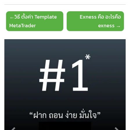
Post
วิธี ตั้งค่า Template
Exness คือ อะไรคือ
navigation
MetaTrader
exness