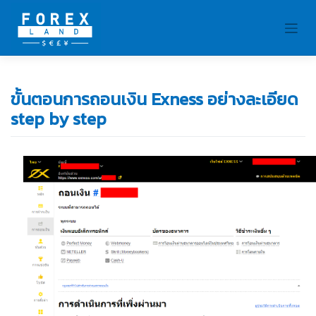
Skip
to
content
ขั้นตอนการถอนเงิน Exness อย่างละเอียด
step by step