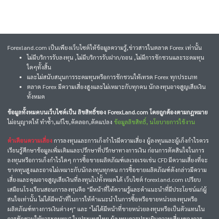
Forexland.com เป็นเพียงเว็บไซต์ให้ข้อมูลความรู้,ข่าวสารในตลาด Forex เท่านั้น
ไม่มีบริการรับลงทุน ,ไม่มีบริการรับฝาก/ถอน ,ไม่มีการชักชวนและระดมทุน
ใดๆทั้งสิ้น
และไม่สนับสนุนการระดมทุนหรือการชักชวนให้เทรด Forex ทุกประเภท
ตลาด Forex มีความเสี่ยงสูงและไม่เหมาะกับทุกคน นักลงทุนอาจสูญเสียเงิน
ทั้งหมด
ข้อมูลทั้งหมดบนเว็บไซต์เป็น ลิขสิทธิ์ของ ForexLand.com โดยถูกต้องตามกฎหมาย
ไม่อนุญาตให้ ทำซ้ำ,แก้ไข,คัดลอก,ดัดแปลง
ข้อมูลลิขสิทธิ์, นโยบายการใช้งาน
คำเตือนความเสี่ยง
การลงทุนและการเก็งกำไรมีความเสี่ยง ผู้ลงทุนและผู้เก็งกำไรควร
เรียนรู้ศึกษาข้อมูลเพิ่มเติมและปรึกษาที่ปรึกษาทางการเงิน ก่อนการตัดสินใจในการ
ลงทุนหรือการเก็งกำไรใดๆ การซื้อขายผลิตภัณฑ์เลเวอเรจเช่น CFD มีความเสี่ยงที่จะ
ขาดทุนสูงและอาจไม่เหมาะกับนักลงทุนทุกคน การซื้อขายผลิตภัณฑ์ดังกล่าวมีความ
เสี่ยงและคุณอาจสูญเสียเงินที่ลงทุนไปทั้งหมดได้ เว็บไซต์ forexland.com เปรียบ
เสมือนโรงเรียนสอนการลงทุนคือ "มีหน้าที่ให้ความรู้และคำแนะนำที่มีประโยชน์แก่ผู้
สนใจเท่านั้น ไม่ได้มีหน้าที่ในการให้คำแนะนำในการซื้อหรือขายหน่วยลงทุนหรือ
ผลิตภัณฑ์ทางการเงินต่างๆ" และ "ไม่ได้มีหน้าที่ขายหน่วยลงทุนหรือเป็นตัวแทนใน
การชักชวนให้มาระดมทุน" ในประเทศไทย ผู้ลงทุนควรประเมินความเสี่ยงของการ