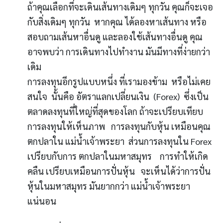
ถ้าคุณเลือกที่จะเดินเส้นทางเดิมๆ ทุกวัน คุณก็จะเจอ
กับสิ่งเดิมๆ ทุกวัน หากคุณ ได้ลองหาเส้นทาง หรือ
สอบถามเส้นหาอื่นดู และลองใช้เส้นทางอื่นดู คุณ
อาจพบว่า การเดินทางไปทำงาน มันมีทางที่ง่ายกว่า
เดิม
การลงทุนอีกรูปแบบหนึ่ง ที่เรามองข้าม หรือไม่เคย
สนใจ นั้นคือ อัตราแลกเปลี่ยนเงิน (Forex) ซึ่งเป็น
ตลาดลงทุนที่ใหญ่ที่สุดของโลก ถ้าจะเปรียบเทียบ
การลงทุนให้เห็นภาพ การลงทุนกับหุ้น เหมือนคุณ
ตกปลาใน แม่น้ำเจ้าพระยา ส่วนการลงทุนใน Forex
เปรียบกับการ ตกปลาในมหาสมุทร การทำให้เกิด
คลืน เปรียบเหมือนการปั่นหุ้น จะเห็นได้ว่าการปั่น
หุ้นในมหาสมุทร มันยากกว่า แม่น้ำเจ้าพระยา
แน่นอน