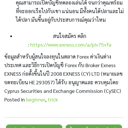
คุณสามารถเปิดบัญชีทดลองเล่นได้ จนกว่าคุณพร้อม
ที่จะออกเรือไปกับเขา แน่นอน มีทั้งคนได้ปลาและไม่
ได้ปลา มันขึ้นอยู่กับประสบการณ์คุณว่าไหม
สนใจสมัคร คลิก
:
https://www.exness.com/a/piv75vfa
ข้อมูลสำหรับผู้สนใจลงทุนในตลาด Forex ค่าเงินต่าง
ประเทศ และวิธีการเปิดบัญชี Forex กับ Broker Exness
EXNESS ก่อตั้งขึ้นในปี 2008 EXNESS (CY) LTD (หมายเลข
จดทะเบียน HE 293057) ได้รับ อนุญาตและ ควบคุมโดย
Cyprus Securities and Exchange Commission (CySEC)
Posted in
beginner
,
trick