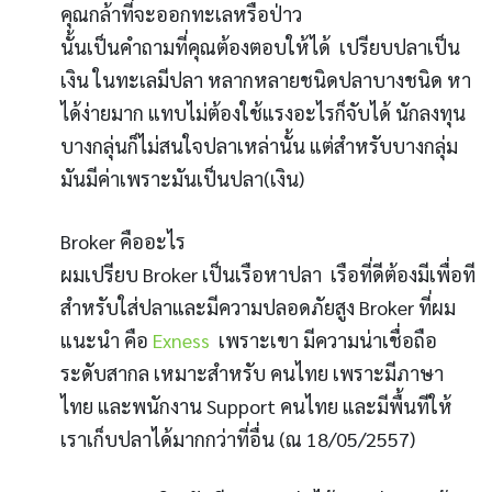
คุณกล้าที่จะออกทะเลหรือป่าว
นั้นเป็นคำถามที่คุณต้องตอบให้ได้ เปรียบปลาเป็น
เงิน ในทะเลมีปลา หลากหลายชนิดปลาบางชนิด หา
ได้ง่ายมาก แทบไม่ต้องใช้แรงอะไรก็จับได้ นักลงทุน
บางกลุ่นก็ไม่สนใจปลาเหล่านั้น แต่สำหรับบางกลุ่ม
มันมีค่าเพราะมันเป็นปลา(เงิน)
Broker คืออะไร
ผมเปรียบ Broker เป็นเรือหาปลา เรือที่ดีต้องมีเพื่อที
สำหรับใส่ปลาและมีความปลอดภัยสูง Broker ที่ผม
แนะนำ คือ
Exness
เพราะเขา มีความน่าเชื่อถือ
ระดับสากล เหมาะสำหรับ คนไทย เพราะมีภาษา
ไทย และพนักงาน Support คนไทย และมีพื้นทีให้
เราเก็บปลาได้มากกว่าที่อื่น (ณ 18/05/2557)