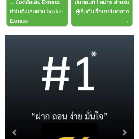
Post
ข้อดีข้อเสีย Exness
ขั้นตอนที่ 1 สมัคร สำหรับ
navigation
ทำไมถึงเล่นผ่าน broker
ผู้เริ่มต้น ซื้อขายในตลาด
Exness
Previous
Next