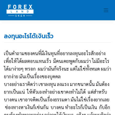
Skip
to
content
ลงทุนอะไรได้เงินเร็ว
เป็นคำถามของคนที่มีเงินทุนที่อยากลงทุนอะไรสักอย่าง
เพื่อให้ได้ผลตอบแทนเร็ว มีคนเคยพูดกับผมว่า ไม่มีอะไร
ได้มาง่ายๆ หรอก ผมว่ามันก็จริงนะ แต่ไม่ใช่ทั้งหมด ผมว่า
ยากง่าย มันเป็นเรื่องของบุคคล
บางอย่างเราคิดว่า เขาลงทุน ลงแรง มากขนาดนั้น มันต้อง
ยากเป็นแน่ ให้ตัวเองทำอย่างเขาคงทำไม่ได้ แต่สำหรับ
บางคน เขาอาจคิดเป็นเรื่องธรรมดา มันไม่ใช่เรื่องยากเลย
ช่องทางหาเงินก็เช่นกัน บางคน ทำอะไรก็เป็นเงิน กับอีก
คนต้องทำหลายอย่าง กว่าจะได้เงินมา จริงๆ แล้วผมคิดว่า