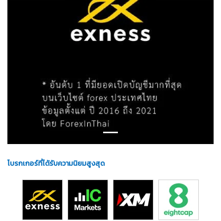
โบรกเกอร์ที่ได้รับความนิยมสูงสุด