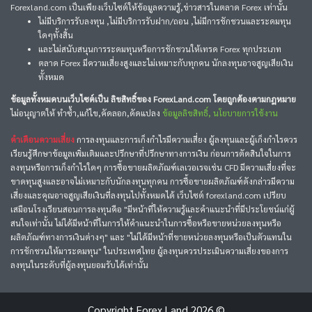
Forexland.com เป็นเพียงเว็บไซต์ให้ข้อมูลความรู้,ข่าวสารในตลาด Forex เท่านั้น
ไม่มีบริการรับลงทุน ,ไม่มีบริการรับฝาก/ถอน ,ไม่มีการชักชวนและระดมทุน
ใดๆทั้งสิ้น
และไม่สนับสนุนการระดมทุนหรือการชักชวนให้เทรด Forex ทุกประเภท
ตลาด Forex มีความเสี่ยงสูงและไม่เหมาะกับทุกคน นักลงทุนอาจสูญเสียเงิน
ทั้งหมด
ข้อมูลทั้งหมดบนเว็บไซต์เป็น ลิขสิทธิ์ของ ForexLand.com โดยถูกต้องตามกฎหมาย
ไม่อนุญาตให้ ทำซ้ำ,แก้ไข,คัดลอก,ดัดแปลง
ข้อมูลลิขสิทธิ์, นโยบายการใช้งาน
คำเตือนความเสี่ยง
การลงทุนและการเก็งกำไรมีความเสี่ยง ผู้ลงทุนและผู้เก็งกำไรควร
เรียนรู้ศึกษาข้อมูลเพิ่มเติมและปรึกษาที่ปรึกษาทางการเงิน ก่อนการตัดสินใจในการ
ลงทุนหรือการเก็งกำไรใดๆ การซื้อขายผลิตภัณฑ์เลเวอเรจเช่น CFD มีความเสี่ยงที่จะ
ขาดทุนสูงและอาจไม่เหมาะกับนักลงทุนทุกคน การซื้อขายผลิตภัณฑ์ดังกล่าวมีความ
เสี่ยงและคุณอาจสูญเสียเงินที่ลงทุนไปทั้งหมดได้ เว็บไซต์ forexland.com เปรียบ
เสมือนโรงเรียนสอนการลงทุนคือ "มีหน้าที่ให้ความรู้และคำแนะนำที่มีประโยชน์แก่ผู้
สนใจเท่านั้น ไม่ได้มีหน้าที่ในการให้คำแนะนำในการซื้อหรือขายหน่วยลงทุนหรือ
ผลิตภัณฑ์ทางการเงินต่างๆ" และ "ไม่ได้มีหน้าที่ขายหน่วยลงทุนหรือเป็นตัวแทนใน
การชักชวนให้มาระดมทุน" ในประเทศไทย ผู้ลงทุนควรประเมินความเสี่ยงของการ
ลงทุนในระดับที่ผู้ลงทุนยอมรับได้เท่านั้น
Copyright
Forex Land
2026 ©