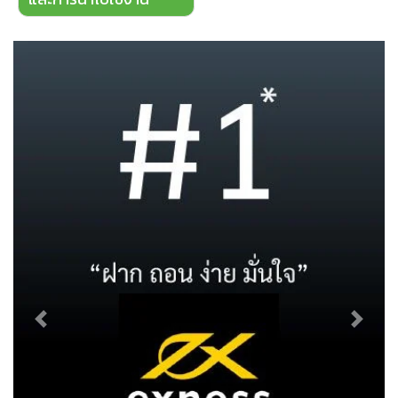
Previous
Next