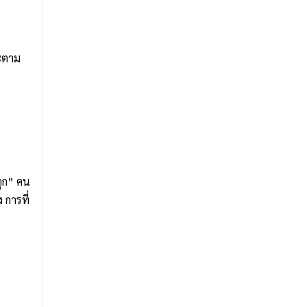
จะตาม
ถูก” คน
การที่