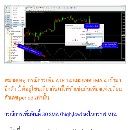
หมายเหตุ: กรณีการเพิ่ม ATR 14 และแอด EMA 4 เข้ามา
อีกตัว (ให้อยู่โซนเดียวกัน) ก็ให้ทำเช่นกันเพียงแค่เปลี่ยน
ตัวเลข period เท่านั้น
กรณีการเพิ่มอินดี้ 30 SMA (high,low) ลงในกราฟ Mt4