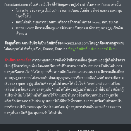
Forexland.com เป็นเพียงเว็บไซต์ให้ข้อมูลความรู้,ข่าวสารในตลาด Forex เท่านั้น
ไม่มีบริการรับลงทุน ,ไม่มีบริการรับฝาก/ถอน ,ไม่มีการชักชวนและระดมทุน
ใดๆทั้งสิ้น
และไม่สนับสนุนการระดมทุนหรือการชักชวนให้เทรด Forex ทุกประเภท
ตลาด Forex มีความเสี่ยงสูงและไม่เหมาะกับทุกคน นักลงทุนอาจสูญเสียเงิน
ทั้งหมด
ข้อมูลทั้งหมดบนเว็บไซต์เป็น ลิขสิทธิ์ของ ForexLand.com โดยถูกต้องตามกฎหมาย
ไม่อนุญาตให้ ทำซ้ำ,แก้ไข,คัดลอก,ดัดแปลง
ข้อมูลลิขสิทธิ์, นโยบายการใช้งาน
คำเตือนความเสี่ยง
การลงทุนและการเก็งกำไรมีความเสี่ยง ผู้ลงทุนและผู้เก็งกำไรควร
เรียนรู้ศึกษาข้อมูลเพิ่มเติมและปรึกษาที่ปรึกษาทางการเงิน ก่อนการตัดสินใจในการ
ลงทุนหรือการเก็งกำไรใดๆ การซื้อขายผลิตภัณฑ์เลเวอเรจเช่น CFD มีความเสี่ยงที่จะ
ขาดทุนสูงและอาจไม่เหมาะกับนักลงทุนทุกคน การซื้อขายผลิตภัณฑ์ดังกล่าวมีความ
เสี่ยงและคุณอาจสูญเสียเงินที่ลงทุนไปทั้งหมดได้ เว็บไซต์ forexland.com เปรียบ
เสมือนโรงเรียนสอนการลงทุนคือ "มีหน้าที่ให้ความรู้และคำแนะนำที่มีประโยชน์แก่ผู้
สนใจเท่านั้น ไม่ได้มีหน้าที่ในการให้คำแนะนำในการซื้อหรือขายหน่วยลงทุนหรือ
ผลิตภัณฑ์ทางการเงินต่างๆ" และ "ไม่ได้มีหน้าที่ขายหน่วยลงทุนหรือเป็นตัวแทนใน
การชักชวนให้มาระดมทุน" ในประเทศไทย ผู้ลงทุนควรประเมินความเสี่ยงของการ
ลงทุนในระดับที่ผู้ลงทุนยอมรับได้เท่านั้น