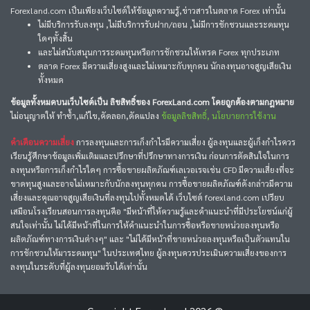
Forexland.com เป็นเพียงเว็บไซต์ให้ข้อมูลความรู้,ข่าวสารในตลาด Forex เท่านั้น
ไม่มีบริการรับลงทุน ,ไม่มีบริการรับฝาก/ถอน ,ไม่มีการชักชวนและระดมทุน
ใดๆทั้งสิ้น
และไม่สนับสนุนการระดมทุนหรือการชักชวนให้เทรด Forex ทุกประเภท
ตลาด Forex มีความเสี่ยงสูงและไม่เหมาะกับทุกคน นักลงทุนอาจสูญเสียเงิน
ทั้งหมด
ข้อมูลทั้งหมดบนเว็บไซต์เป็น ลิขสิทธิ์ของ ForexLand.com โดยถูกต้องตามกฎหมาย
ไม่อนุญาตให้ ทำซ้ำ,แก้ไข,คัดลอก,ดัดแปลง
ข้อมูลลิขสิทธิ์, นโยบายการใช้งาน
คำเตือนความเสี่ยง
การลงทุนและการเก็งกำไรมีความเสี่ยง ผู้ลงทุนและผู้เก็งกำไรควร
เรียนรู้ศึกษาข้อมูลเพิ่มเติมและปรึกษาที่ปรึกษาทางการเงิน ก่อนการตัดสินใจในการ
ลงทุนหรือการเก็งกำไรใดๆ การซื้อขายผลิตภัณฑ์เลเวอเรจเช่น CFD มีความเสี่ยงที่จะ
ขาดทุนสูงและอาจไม่เหมาะกับนักลงทุนทุกคน การซื้อขายผลิตภัณฑ์ดังกล่าวมีความ
เสี่ยงและคุณอาจสูญเสียเงินที่ลงทุนไปทั้งหมดได้ เว็บไซต์ forexland.com เปรียบ
เสมือนโรงเรียนสอนการลงทุนคือ "มีหน้าที่ให้ความรู้และคำแนะนำที่มีประโยชน์แก่ผู้
สนใจเท่านั้น ไม่ได้มีหน้าที่ในการให้คำแนะนำในการซื้อหรือขายหน่วยลงทุนหรือ
ผลิตภัณฑ์ทางการเงินต่างๆ" และ "ไม่ได้มีหน้าที่ขายหน่วยลงทุนหรือเป็นตัวแทนใน
การชักชวนให้มาระดมทุน" ในประเทศไทย ผู้ลงทุนควรประเมินความเสี่ยงของการ
ลงทุนในระดับที่ผู้ลงทุนยอมรับได้เท่านั้น