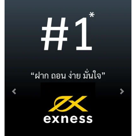
Previous
Next