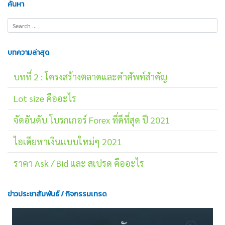
ค้นหา
บทความล่าสุด
บทที่ 2 : โครงสร้างตลาดและคำศัพท์สำคัญ
Lot size คืออะไร
จัดอันดับ โบรกเกอร์ Forex ที่ดีที่สุด ปี 2021
ไอเดียหาเงินแบบใหม่ๆ 2021
ราคา Ask / Bid และ สเปรด คืออะไร
ข่าวประชาสัมพันธ์ / กิจกรรมเทรด