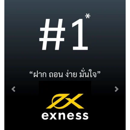
Previous
Next