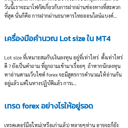
วันนี้เราจะมาโฟกัสเกี่ยวกับการฝากผ่านช่องทางที่สะดวก
ที่สุด นั่นก็คือ การฝากผ่านธนาคารไทยออนไลน์แบงค์...
เครื่องมือคำนวณ Lot size ใน MT4
Lot size ที่เหมาะสมกับเงินลงทุน อยู่ที่เท่าไหร่ ตั้งเท่าไหร่
ดี ? ยังเป็นคำถาม ที่ถูกถามเข้ามาเรื่อยๆ ถ้าหากนักลงทุน
หาอ่านตามเว็บไซต์ forex จะมีสูตรการคำนวณให้อ่านกัน
อยู่แล้ว แต่ในทางปฏิบัติแล้ว การเ...
เทรด forex อย่างไรให้อยู่รอด
เทรดเดอร์มือใหม่(หรือเก่าแล้ว) หลายๆท่าน อาจจะก็ยัง