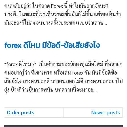
คงสงสัยอยู่ว่า ในตลาด Forex นี้ ทำไมมันยากจังนะ?
บางที.. ในขณะที่เราเห็นว่าจะขึ้นมันก็ไม่ขึ้น แต่พอเห็นว่า
มันจะลงก็ไม่ลง จนบางครั้ง(ประชด) แบบว่า(สวน...
forex ดีไหม มีข้อดี-ข้อเสียยังไง
"forex ดีไหม ?" เป็นคำถามของนักลงทุนมือใหม่ ที่หลายๆ
คนอยากรู้ว่า ที่เขาเทรด หรือเล่น forex กัน มันมีข้อดีข้อ
เสียยังไง บางคนบอกดี บางคนบอกไม่ดี บางคนบอกอย่าไป
ยุ่ง บ้างก็ว่าเป็นการพนัน บทความนี้จะมาอธ...
Posts
Older posts
Newer posts
navigation