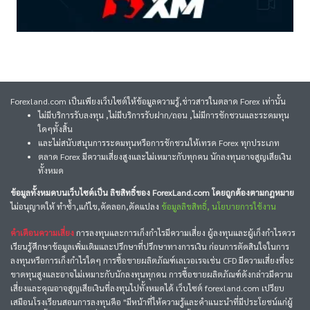
Forexland.com เป็นเพียงเว็บไซต์ให้ข้อมูลความรู้,ข่าวสารในตลาด Forex เท่านั้น
ไม่มีบริการรับลงทุน ,ไม่มีบริการรับฝาก/ถอน ,ไม่มีการชักชวนและระดมทุน
ใดๆทั้งสิ้น
และไม่สนับสนุนการระดมทุนหรือการชักชวนให้เทรด Forex ทุกประเภท
ตลาด Forex มีความเสี่ยงสูงและไม่เหมาะกับทุกคน นักลงทุนอาจสูญเสียเงิน
ทั้งหมด
ข้อมูลทั้งหมดบนเว็บไซต์เป็น ลิขสิทธิ์ของ ForexLand.com โดยถูกต้องตามกฎหมาย
ไม่อนุญาตให้ ทำซ้ำ,แก้ไข,คัดลอก,ดัดแปลง
ข้อมูลลิขสิทธิ์, นโยบายการใช้งาน
คำเตือนความเสี่ยง
การลงทุนและการเก็งกำไรมีความเสี่ยง ผู้ลงทุนและผู้เก็งกำไรควร
เรียนรู้ศึกษาข้อมูลเพิ่มเติมและปรึกษาที่ปรึกษาทางการเงิน ก่อนการตัดสินใจในการ
ลงทุนหรือการเก็งกำไรใดๆ การซื้อขายผลิตภัณฑ์เลเวอเรจเช่น CFD มีความเสี่ยงที่จะ
ขาดทุนสูงและอาจไม่เหมาะกับนักลงทุนทุกคน การซื้อขายผลิตภัณฑ์ดังกล่าวมีความ
เสี่ยงและคุณอาจสูญเสียเงินที่ลงทุนไปทั้งหมดได้ เว็บไซต์ forexland.com เปรียบ
เสมือนโรงเรียนสอนการลงทุนคือ "มีหน้าที่ให้ความรู้และคำแนะนำที่มีประโยชน์แก่ผู้