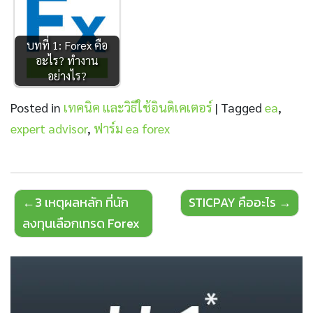
บทที่ 1: Forex คือ
อะไร? ทำงาน
อย่างไร?
Posted in
เทคนิค และวิธีใช้อินดิเคเตอร์
|
Tagged
ea
,
expert advisor
,
ฟาร์ม ea forex
Post
3 เหตุผลหลัก ที่นัก
STICPAY คืออะไร
navigation
ลงทุนเลือกเทรด Forex