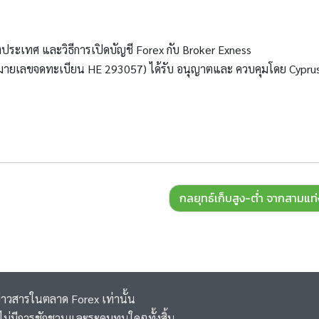
งประเทศ และวิธีการเปิดบัญชี Forex กับ Broker Exness
(หมายเลขจดทะเบียน HE 293057) ได้รับ อนุญาตและ ควบคุมโดย Cypru
กลยุทธ์เก็บสูง-ต่ำ จากสามแท่
ข่าวสารในตลาด Forex เท่านั้น
 ,ไม่มีการชักชวนและระดมทุนใดๆทั้งสิ้น