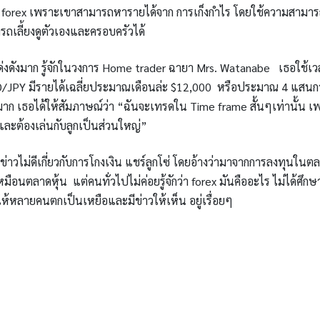
ตลาด forex เพราะเขาสามารถหารายได้จาก การเก็งกำไร โดยใช้ความสามา
ถเลี้ยงดูตัวเองและครอบครัวได้
โด่งดังมาก รู้จักในวงการ Home trader ฉายา Mrs. Watanabe เธอใช้เว
SD/JPY มีรายได้เฉลี่ยประมาณเดือนล่ะ $12,000 หรือประมาณ 4 แสนก
งมาก เธอได้ให้สัมภาษณ์ว่า “ฉันจะเทรดใน Time frame สั้นๆเท่านั้น เ
ละต้องเล่นกับลูกเป็นส่วนใหญ่”
่าวไม่ดีเกี่ยวกับการโกงเงิน แชร์ลูกโซ่ โดยอ้างว่ามาจากการลงทุนในต
หมือนตลาดหุ้น แต่คนทั่วไปไม่ค่อยรู้จักว่า forex มันคืออะไร ไม่ได้ศึกษ
ห้หลายคนตกเป็นเหยือและมีข่าวให้เห็น อยู่เรื่อยๆ