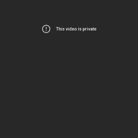
คลิกที่รูปเพื่อขยาย
3. ให้เราเลือก เซิร์ฟเวอร์ ตามบัญชีที่เราสร้างไว้ ตาม
ตัวอย่างคือ REAL 4 (
วิธีดู เซิร์ฟเวอร์
)
ถ้าบัญชีเซิร์ฟเวอร์เป็น REAL 1 ให้เลือก Exness-Real
(ไม่มีตัวเลขกำกับ)