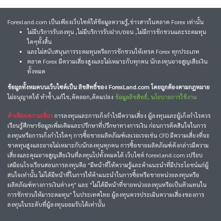
Forexland.com เป็นเพียงเว็บไซต์ให้ข้อมูลความรู้,ข่าวสารในตลาด Forex เท่านั้น
ไม่มีบริการรับลงทุน ,ไม่มีบริการรับฝาก/ถอน ,ไม่มีการชักชวนและระดมทุน
ใดๆทั้งสิ้น
และไม่สนับสนุนการระดมทุนหรือการชักชวนให้เทรด Forex ทุกประเภท
ตลาด Forex มีความเสี่ยงสูงและไม่เหมาะกับทุกคน นักลงทุนอาจสูญเสียเงิน
ทั้งหมด
ข้อมูลทั้งหมดบนเว็บไซต์เป็น ลิขสิทธิ์ของ ForexLand.com โดยถูกต้องตามกฎหมาย
ไม่อนุญาตให้ ทำซ้ำ,แก้ไข,คัดลอก,ดัดแปลง
ข้อมูลลิขสิทธิ์, นโยบายการใช้งาน
คำเตือนความเสี่ยง
การลงทุนและการเก็งกำไรมีความเสี่ยง ผู้ลงทุนและผู้เก็งกำไรควร
เรียนรู้ศึกษาข้อมูลเพิ่มเติมและปรึกษาที่ปรึกษาทางการเงิน ก่อนการตัดสินใจในการ
ลงทุนหรือการเก็งกำไรใดๆ การซื้อขายผลิตภัณฑ์เลเวอเรจเช่น CFD มีความเสี่ยงที่จะ
ขาดทุนสูงและอาจไม่เหมาะกับนักลงทุนทุกคน การซื้อขายผลิตภัณฑ์ดังกล่าวมีความ
เสี่ยงและคุณอาจสูญเสียเงินที่ลงทุนไปทั้งหมดได้ เว็บไซต์ forexland.com เปรียบ
เสมือนโรงเรียนสอนการลงทุนคือ "มีหน้าที่ให้ความรู้และคำแนะนำที่มีประโยชน์แก่ผู้
สนใจเท่านั้น ไม่ได้มีหน้าที่ในการให้คำแนะนำในการซื้อหรือขายหน่วยลงทุนหรือ
ผลิตภัณฑ์ทางการเงินต่างๆ" และ "ไม่ได้มีหน้าที่ขายหน่วยลงทุนหรือเป็นตัวแทนใน
การชักชวนให้มาระดมทุน" ในประเทศไทย ผู้ลงทุนควรประเมินความเสี่ยงของการ
ลงทุนในระดับที่ผู้ลงทุนยอมรับได้เท่านั้น