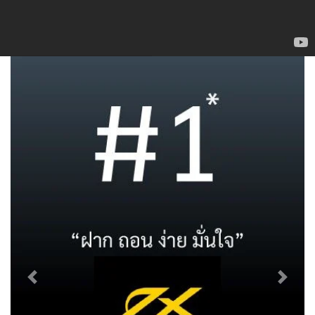
navigation
เสาร์-อาทิตย์ กับ
ดิเคเตอร์ BB, MACD,
exness
MA (เล่นสั้น Forex)
Previous
Next