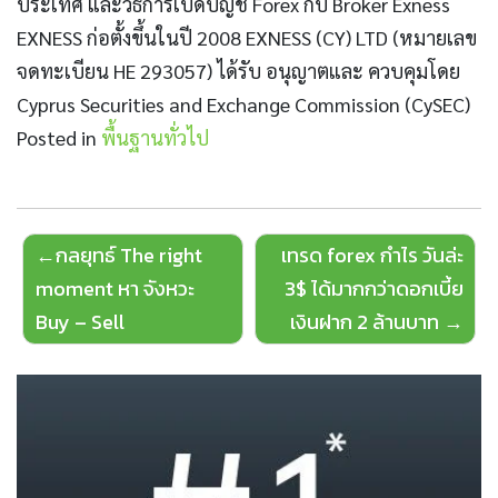
ประเทศ และวิธีการเปิดบัญชี Forex กับ Broker Exness
EXNESS ก่อตั้งขึ้นในปี 2008 EXNESS (CY) LTD (หมายเลข
จดทะเบียน HE 293057) ได้รับ อนุญาตและ ควบคุมโดย
Cyprus Securities and Exchange Commission (CySEC)
Posted in
พื้นฐานทั่วไป
Post
กลยุทธ์ The right
เทรด forex กำไร วันล่ะ
navigation
moment หา จังหวะ
3$ ได้มากกว่าดอกเบี้ย
Buy – Sell
เงินฝาก 2 ล้านบาท