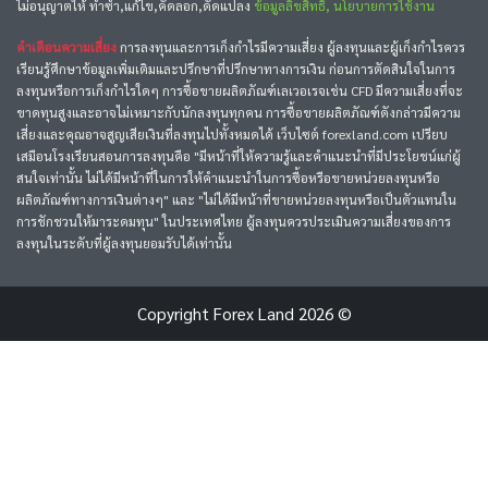
ไม่อนุญาตให้ ทำซ้ำ,แก้ไข,คัดลอก,ดัดแปลง
ข้อมูลลิขสิทธิ์, นโยบายการใช้งาน
คำเตือนความเสี่ยง
การลงทุนและการเก็งกำไรมีความเสี่ยง ผู้ลงทุนและผู้เก็งกำไรควร
เรียนรู้ศึกษาข้อมูลเพิ่มเติมและปรึกษาที่ปรึกษาทางการเงิน ก่อนการตัดสินใจในการ
ลงทุนหรือการเก็งกำไรใดๆ การซื้อขายผลิตภัณฑ์เลเวอเรจเช่น CFD มีความเสี่ยงที่จะ
ขาดทุนสูงและอาจไม่เหมาะกับนักลงทุนทุกคน การซื้อขายผลิตภัณฑ์ดังกล่าวมีความ
เสี่ยงและคุณอาจสูญเสียเงินที่ลงทุนไปทั้งหมดได้ เว็บไซต์ forexland.com เปรียบ
เสมือนโรงเรียนสอนการลงทุนคือ "มีหน้าที่ให้ความรู้และคำแนะนำที่มีประโยชน์แก่ผู้
สนใจเท่านั้น ไม่ได้มีหน้าที่ในการให้คำแนะนำในการซื้อหรือขายหน่วยลงทุนหรือ
ผลิตภัณฑ์ทางการเงินต่างๆ" และ "ไม่ได้มีหน้าที่ขายหน่วยลงทุนหรือเป็นตัวแทนใน
การชักชวนให้มาระดมทุน" ในประเทศไทย ผู้ลงทุนควรประเมินความเสี่ยงของการ
ลงทุนในระดับที่ผู้ลงทุนยอมรับได้เท่านั้น
Copyright
Forex Land
2026 ©