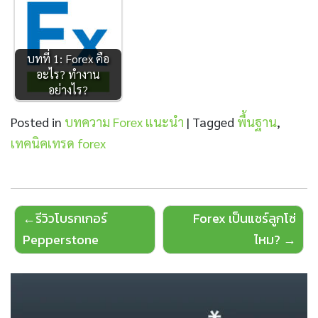
บทที่ 1: Forex คือ
อะไร? ทำงาน
อย่างไร?
Posted in
บทความ Forex แนะนำ
|
Tagged
พื้นฐาน
,
เทคนิคเทรด forex
Post
รีวิวโบรกเกอร์
Forex เป็นแชร์ลูกโซ่
navigation
Pepperstone
ไหม?