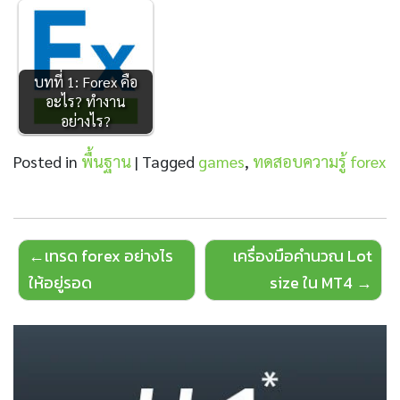
บทที่ 1: Forex คือ
อะไร? ทำงาน
อย่างไร?
Posted in
พื้นฐาน
|
Tagged
games
,
ทดสอบความรู้ forex
Post
เทรด forex อย่างไร
เครื่องมือคำนวณ Lot
navigation
ให้อยู่รอด
size ใน MT4